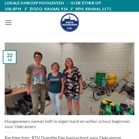
Skip
LOKALE OMROEP HOOGEVEEN - IN DE ETHER OP
106.8FM // ZIGGO: KANAAL 914 // KPN: KANAAL 1171
to
content
22
Jul
Hoogeveners nemen heft in eigen hand en willen school beginnen
voor Oekraïners
Rechten foto: RTV Drenthe Een basisschool voor Oekraïense