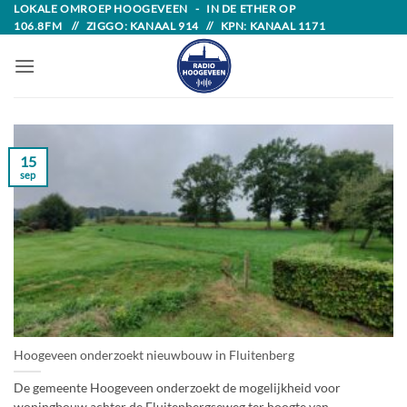
Skip
LOKALE OMROEP HOOGEVEEN - IN DE ETHER OP
106.8FM // ZIGGO: KANAAL 914 // KPN: KANAAL 1171
to
content
15
sep
Hoogeveen onderzoekt nieuwbouw in Fluitenberg
De gemeente Hoogeveen onderzoekt de mogelijkheid voor