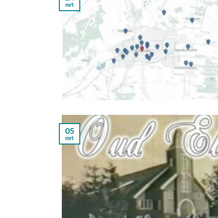
mrt
05
mrt