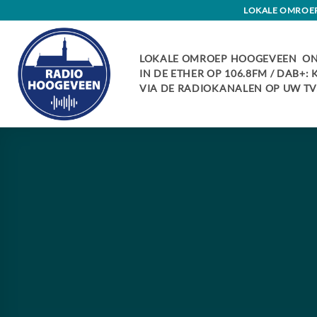
Skip
LOKALE OMROEP 
to
content
LOKALE OMROEP HOOGEVEEN ON
IN DE ETHER OP 106.8FM / DAB+:
VIA DE RADIOKANALEN OP UW TV: