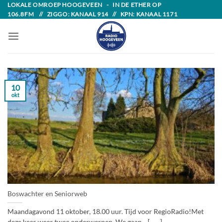
Skip
LOKALE OMROEP HOOGEVEEN - IN DE ETHER OP
106.8FM // ZIGGO: KANAAL 914 // KPN: KANAAL 1171
to
content
10
okt
Boswachter en Seniorweb
Maandagavond 11 oktober, 18.00 uur. Tijd voor RegioRadio!Met