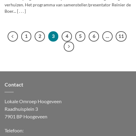
verhuizen. Het programma van samensteller/presentator Reinier de
Boer... [ . . . ]
1
2
3
4
5
6
…
11
Contact
Lokale Omroep Hoogeveen
Raadhuisplein 3
7901 BP Hoogeveen
Telefoon: