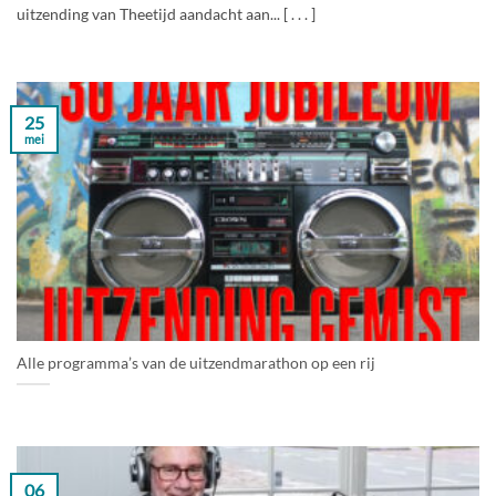
uitzending van Theetijd aandacht aan... [ . . . ]
25
mei
Alle programma’s van de uitzendmarathon op een rij
06