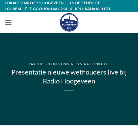
Skip
LOKALE OMROEP HOOGEVEEN - IN DE ETHER OP
106.8FM // ZIGGO: KANAAL 914 // KPN: KANAAL 1171
to
content
RAADHUISPLEIN & OMSTREKEN
,
RADIONIEUWS
Presentatie nieuwe wethouders live bij
Radio Hoogeveen