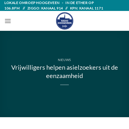
Skip
LOKALE OMROEP HOOGEVEEN - IN DE ETHER OP
106.8FM // ZIGGO: KANAAL 914 // KPN: KANAAL 1171
to
content
NIEUWS
Vrijwilligers helpen asielzoekers uit de
eenzaamheid