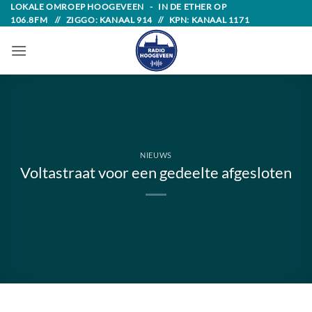
Skip
LOKALE OMROEP HOOGEVEEN - IN DE ETHER OP
106.8FM // ZIGGO: KANAAL 914 // KPN: KANAAL 1171
to
content
NIEUWS
Voltastraat voor een gedeelte afgesloten