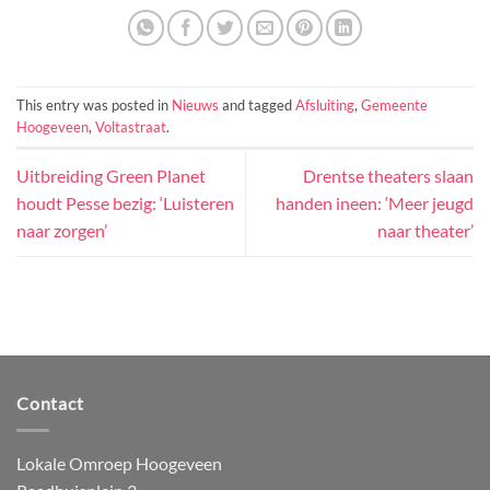
This entry was posted in
Nieuws
and tagged
Afsluiting
,
Gemeente
Hoogeveen
,
Voltastraat
.
Uitbreiding Green Planet
Drentse theaters slaan
houdt Pesse bezig: ‘Luisteren
handen ineen: ‘Meer jeugd
naar zorgen’
naar theater’
Contact
Lokale Omroep Hoogeveen