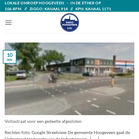
Skip
LOKALE OMROEP HOOGEVEEN - IN DE ETHER OP
106.8FM // ZIGGO: KANAAL 914 // KPN: KANAAL 1171
to
content
10
nov
Voltastraat voor een gedeelte afgesloten
Rechten foto: Google Streetview De gemeente Hoogeveen gaat de