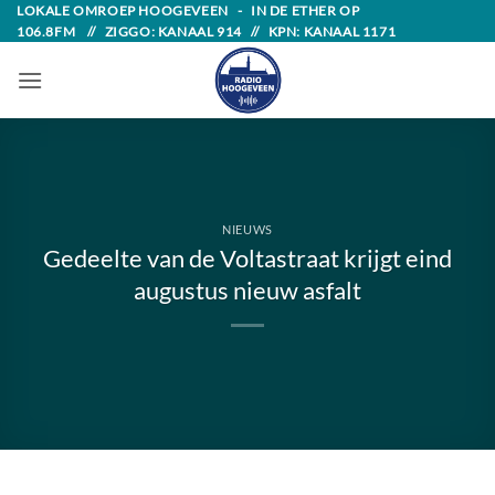
Skip
LOKALE OMROEP HOOGEVEEN - IN DE ETHER OP
106.8FM // ZIGGO: KANAAL 914 // KPN: KANAAL 1171
to
content
NIEUWS
Gedeelte van de Voltastraat krijgt eind
augustus nieuw asfalt