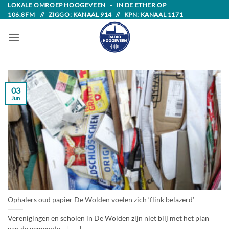
Skip
LOKALE OMROEP HOOGEVEEN - IN DE ETHER OP
106.8FM // ZIGGO: KANAAL 914 // KPN: KANAAL 1171
to
content
03
Jun
Ophalers oud papier De Wolden voelen zich ‘flink belazerd’
Verenigingen en scholen in De Wolden zijn niet blij met het plan