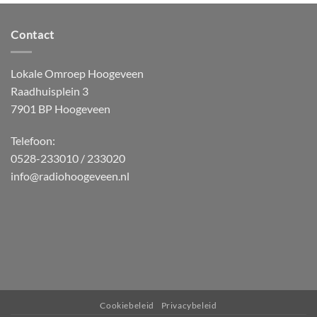
Contact
Lokale Omroep Hoogeveen
Raadhuisplein 3
7901 BP Hoogeveen
Telefoon:
0528-233010 / 233020
info@radiohoogeveen.nl
WordPress
Radio
Player
Plugin
powered
Cookiebeleid
Privacybeleid
by