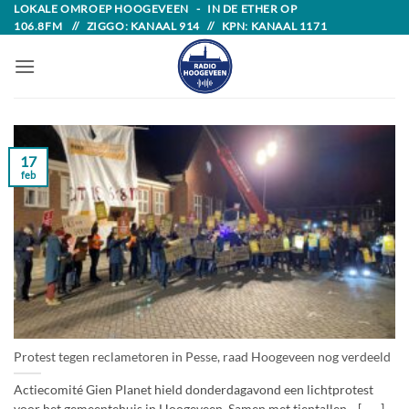
Skip
LOKALE OMROEP HOOGEVEEN - IN DE ETHER OP
106.8FM // ZIGGO: KANAAL 914 // KPN: KANAAL 1171
to
content
17
feb
Protest tegen reclametoren in Pesse, raad Hoogeveen nog verdeeld
Actiecomité Gien Planet hield donderdagavond een lichtprotest