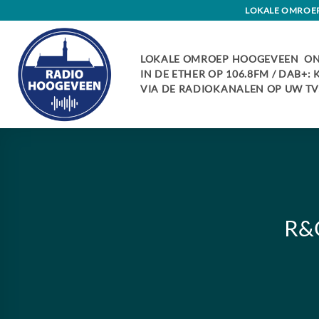
Skip
LOKALE OMROEP 
to
content
LOKALE OMROEP HOOGEVEEN ON
IN DE ETHER OP 106.8FM / DAB+:
VIA DE RADIOKANALEN OP UW TV:
R&O