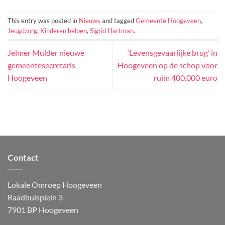
This entry was posted in
Nieuws
and tagged
Gemeente Hoogeveen
,
Jeugdzorg
,
Kinderen helpen
,
Sigrid Hartman
.
Jelmer Mulder nieuwe
‘Levensgevaarlijke brug’ in
gemeentesecretaris
Hoogeveen op de schop voor
Hoogeveen
ruim 400.000 euro
Contact
Lokale Omroep Hoogeveen
Raadhuisplein 3
7901 BP Hoogeveen