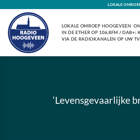
Skip
LOKALE OMROEP 
to
content
LOKALE OMROEP HOOGEVEEN ON
IN DE ETHER OP 106.8FM / DAB+:
VIA DE RADIOKANALEN OP UW TV:
‘Levensgevaarlijke 