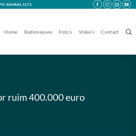
PN: KANAAL 1171
Home
Radionieuws
Foto’s
Video’s
Contact
or ruim 400.000 euro