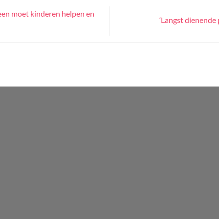
een moet kinderen helpen en
‘Langst dienende 
WordPress
Radio
Player
Plugin
powered
by
Webdesign-
Agentur
Mainz
JAVASCRIPT