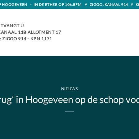
HOOGEVEEN - IN DE ETHER OP 106.8FM // ZIGGO: KANAAL 914 // K
TVANGT U
 KANAAL 11B ALLOTMENT 17
 ZIGGO 914 - KPN 1171
NIEUWS
brug’ in Hoogeveen op de schop vo