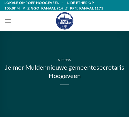
Skip
LOKALE OMROEP HOOGEVEEN - IN DE ETHER OP
106.8FM // ZIGGO: KANAAL 914 // KPN: KANAAL 1171
to
content
NIEUWS
Jelmer Mulder nieuwe gemeentesecretaris
Hoogeveen