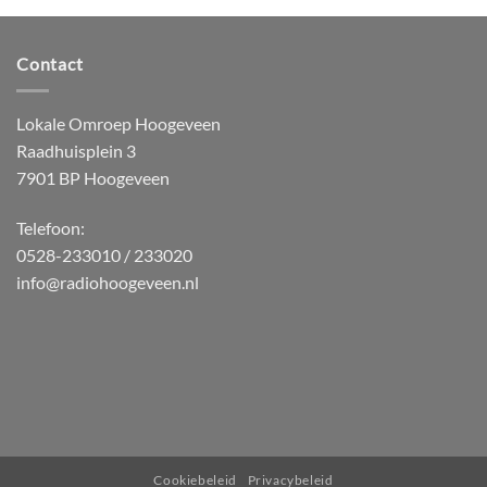
Contact
Lokale Omroep Hoogeveen
Raadhuisplein 3
7901 BP Hoogeveen
Telefoon:
0528-233010 / 233020
info@radiohoogeveen.nl
WordPress
Radio
Player
Plugin
powered
Cookiebeleid
Privacybeleid