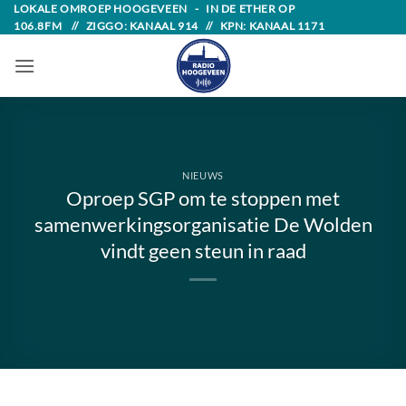
Skip
LOKALE OMROEP HOOGEVEEN - IN DE ETHER OP
106.8FM // ZIGGO: KANAAL 914 // KPN: KANAAL 1171
to
content
NIEUWS
Oproep SGP om te stoppen met
samenwerkingsorganisatie De Wolden
vindt geen steun in raad