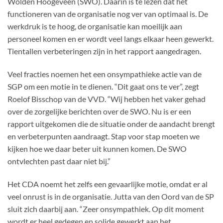
Wolden Hoogeveen (SWO). Daarin is te lezen dat het
functioneren van de organisatie nog ver van optimaal is. De
werkdruk is te hoog, de organisatie kan moeilijk aan
personeel komen en er wordt veel langs elkaar heen gewerkt.
Tientallen verbeteringen zijn in het rapport aangedragen.
Veel fracties noemen het een onsympathieke actie van de
SGP om een motie in te dienen. “Dit gaat ons te ver”, zegt
Roelof Bisschop van de VVD. “Wij hebben het vaker gehad
over de zorgelijke berichten over de SWO. Nu is er een
rapport uitgekomen die de situatie onder de aandacht brengt
en verbeterpunten aandraagt. Stap voor stap moeten we
kijken hoe we daar beter uit kunnen komen. De SWO
ontvlechten past daar niet bij.”
Het CDA noemt het zelfs een gevaarlijke motie, omdat er al
veel onrust is in de organisatie. Jutta van den Oord van de SP
sluit zich daarbij aan. “Zeer onsympathiek. Op dit moment
wordt er heel gedegen en solide gewerkt aan het