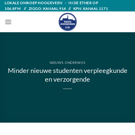
Skip
LOKALE OMROEP HOOGEVEEN - IN DE ETHER OP
106.8FM // ZIGGO: KANAAL 914 // KPN: KANAAL 1171
to
content
NIEUWS
,
ONDERWIJS
Minder nieuwe studenten verpleegkunde
en verzorgende