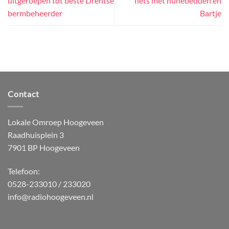
uitgeroepen tot beste Drentse
fiets met hunebedden en
bermbeheerder
Bartje
Contact
Lokale Omroep Hoogeveen
Raadhuisplein 3
7901 BP Hoogeveen
Telefoon:
0528-233010 / 233020
info@radiohoogeveen.nl