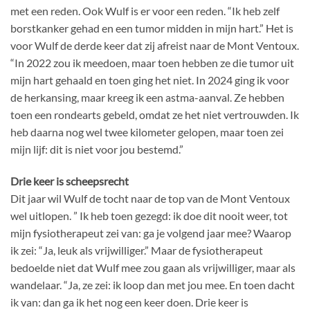
met een reden. Ook Wulf is er voor een reden. “Ik heb zelf
borstkanker gehad en een tumor midden in mijn hart.” Het is
voor Wulf de derde keer dat zij afreist naar de Mont Ventoux.
“In 2022 zou ik meedoen, maar toen hebben ze die tumor uit
mijn hart gehaald en toen ging het niet. In 2024 ging ik voor
de herkansing, maar kreeg ik een astma-aanval. Ze hebben
toen een rondearts gebeld, omdat ze het niet vertrouwden. Ik
heb daarna nog wel twee kilometer gelopen, maar toen zei
mijn lijf: dit is niet voor jou bestemd.”
Drie keer is scheepsrecht
Dit jaar wil Wulf de tocht naar de top van de Mont Ventoux
wel uitlopen. ” Ik heb toen gezegd: ik doe dit nooit weer, tot
mijn fysiotherapeut zei van: ga je volgend jaar mee? Waarop
ik zei: “Ja, leuk als vrijwilliger.” Maar de fysiotherapeut
bedoelde niet dat Wulf mee zou gaan als vrijwilliger, maar als
wandelaar. “Ja, ze zei: ik loop dan met jou mee. En toen dacht
ik van: dan ga ik het nog een keer doen. Drie keer is