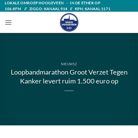
Skip
LOKALE OMROEP HOOGEVEEN - IN DE ETHER OP
106.8FM // ZIGGO: KANAAL 914 // KPN: KANAAL 1171
to
content
NIEUWS2
Loopbandmarathon Groot Verzet Tegen
Kanker levert ruim 1.500 euro op