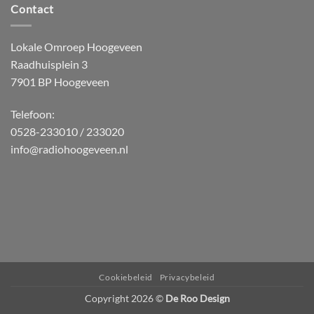
Contact
Lokale Omroep Hoogeveen
Raadhuisplein 3
7901 BP Hoogeveen
Telefoon:
0528-233010 / 233020
info@radiohoogeveen.nl
WordPress
Radio
Player
Plugin
powered
Cookiebeleid
Privacybeleid
by
Copyright 2026 ©
De Roo Design
Webdesign-