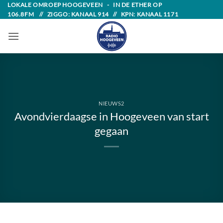
Skip
LOKALE OMROEP HOOGEVEEN - IN DE ETHER OP
106.8FM // ZIGGO: KANAAL 914 // KPN: KANAAL 1171
to
content
NIEUWS2
Avondvierdaagse in Hoogeveen van start
gegaan