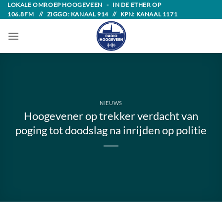
Skip
LOKALE OMROEP HOOGEVEEN - IN DE ETHER OP
106.8FM // ZIGGO: KANAAL 914 // KPN: KANAAL 1171
to
content
NIEUWS
Hoogevener op trekker verdacht van
poging tot doodslag na inrijden op politie