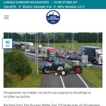
Skip
LOKALE OMROEP HOOGEVEEN - IN DE ETHER OP
106.8FM // ZIGGO: KANAAL 914 // KPN: KANAAL 1171
to
content
30
Jun
Hoogevener op trekker verdacht van poging tot doodslag na
inrijden op politie
Rechten foto: Persbureau Meter Een 23-jarige man uit Hoogeveen