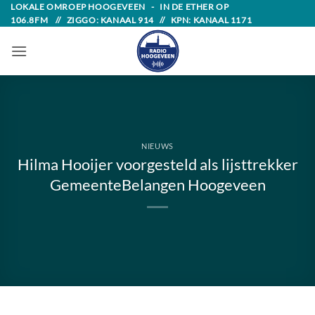
Skip
LOKALE OMROEP HOOGEVEEN - IN DE ETHER OP
106.8FM // ZIGGO: KANAAL 914 // KPN: KANAAL 1171
to
content
NIEUWS
Hilma Hooijer voorgesteld als lijsttrekker
GemeenteBelangen Hoogeveen