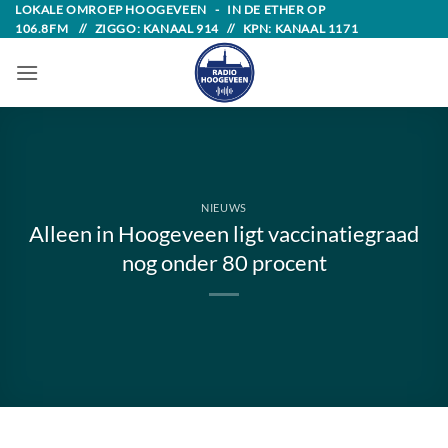
Skip
LOKALE OMROEP HOOGEVEEN - IN DE ETHER OP
106.8FM // ZIGGO: KANAAL 914 // KPN: KANAAL 1171
to
content
NIEUWS
Alleen in Hoogeveen ligt vaccinatiegraad
nog onder 80 procent