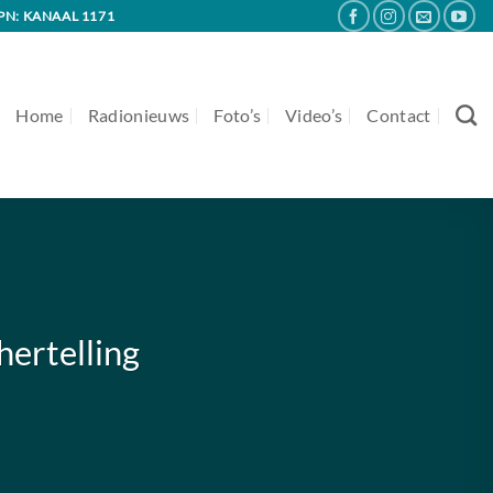
PN: KANAAL 1171
Home
Radionieuws
Foto’s
Video’s
Contact
ertelling