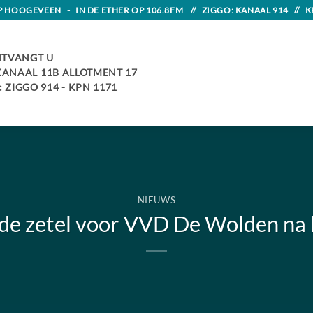
HOOGEVEEN - IN DE ETHER OP 106.8FM // ZIGGO: KANAAL 914 // K
TVANGT U
 KANAAL 11B ALLOTMENT 17
 ZIGGO 914 - KPN 1171
NIEUWS
de zetel voor VVD De Wolden na h