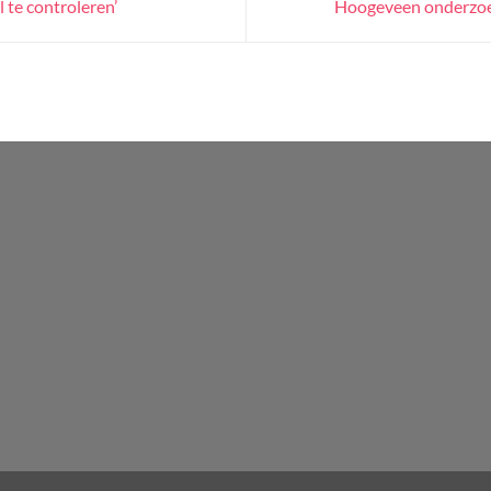
 te controleren’
Hoogeveen onderzoek
WordPress
Radio
Player
Plugin
powered
by
Webdesign-
Agentur
Mainz
JAVASCRIPT
HTML
RADIO