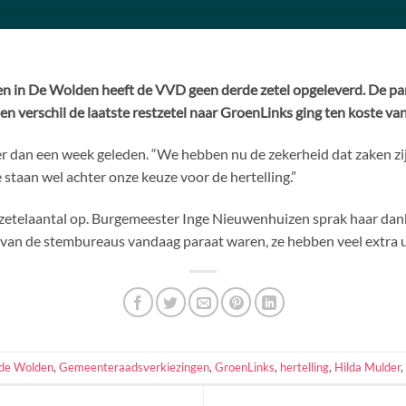
n in De Wolden heeft de VVD geen derde zetel opgeleverd. De par
n verschil de laatste restzetel naar GroenLinks ging ten koste va
 dan een week geleden. “We hebben nu de zekerheid dat zaken zijn z
taan wel achter onze keuze voor de hertelling.”
 zetelaantal op. Burgemeester Inge Nieuwenhuizen sprak haar dan
ligers van de stembureaus vandaag paraat waren, ze hebben veel extra
de Wolden
,
Gemeenteraadsverkiezingen
,
GroenLinks
,
hertelling
,
Hilda Mulder
,