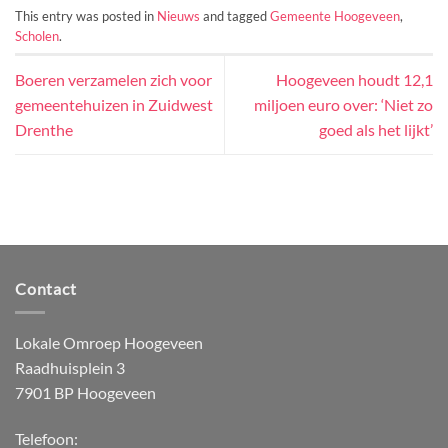
This entry was posted in
Nieuws
and tagged
Gemeente Hoogeveen
,
Scholen
.
Boeren verzamelen zich voor
Hoogeveen houdt 12,1
gemeentehuizen in Zuidwest
miljoen euro over: ‘Niet zo
Drenthe
goed als het lijkt’
Contact
Lokale Omroep Hoogeveen
Raadhuisplein 3
7901 BP Hoogeveen
Telefoon: