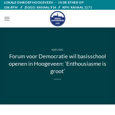
Skip
LOKALE OMROEP HOOGEVEEN - IN DE ETHER OP
106.8FM // ZIGGO: KANAAL 914 // KPN: KANAAL 1171
to
content
NIEUWS
Forum voor Democratie wil basisschool
openen in Hoogeveen: ‘Enthousiasme is
groot’