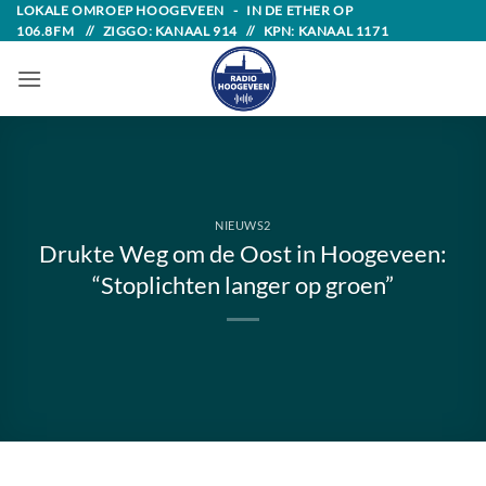
Skip
LOKALE OMROEP HOOGEVEEN - IN DE ETHER OP
106.8FM // ZIGGO: KANAAL 914 // KPN: KANAAL 1171
to
content
NIEUWS2
Drukte Weg om de Oost in Hoogeveen:
“Stoplichten langer op groen”