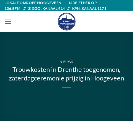
Skip
LOKALE OMROEP HOOGEVEEN - IN DE ETHER OP
106.8FM // ZIGGO: KANAAL 914 // KPN: KANAAL 1171
to
content
NIEUWS
Trouwkosten in Drenthe toegenomen,
zaterdagceremonie prijzig in Hoogeveen