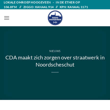
Skip
LOKALE OMROEP HOOGEVEEN - IN DE ETHER OP
106.8FM // ZIGGO: KANAAL 914 // KPN: KANAAL 1171
to
content
NIEUWS
CDA maakt zich zorgen over straatwerk in
Noordscheschut