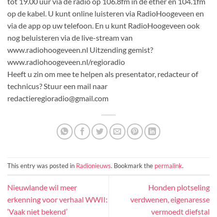
tot 19.00 uur via de radio op 106.8fm in de ether en 104.1fm
op de kabel. U kunt online luisteren via RadioHoogeveen en
via de app op uw telefoon. En u kunt RadioHoogeveen ook
nog beluisteren via de live-stream van
www.radiohoogeveen.nl Uitzending gemist?
www.radiohoogeveen.nl/regioradio
Heeft u zin om mee te helpen als presentator, redacteur of
technicus? Stuur een mail naar
redactieregioradio@gmail.com
This entry was posted in
Radionieuws
. Bookmark the
permalink
.
Nieuwlande wil meer
Honden plotseling
erkenning voor verhaal WWII:
verdwenen, eigenaresse
‘Vaak niet bekend’
vermoedt diefstal