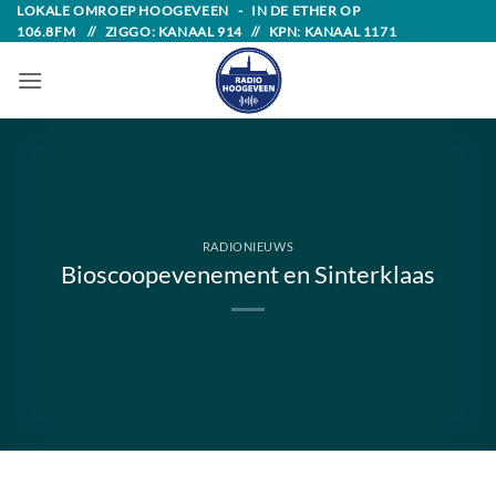
Skip
LOKALE OMROEP HOOGEVEEN - IN DE ETHER OP
106.8FM // ZIGGO: KANAAL 914 // KPN: KANAAL 1171
to
content
RADIONIEUWS
Bioscoopevenement en Sinterklaas