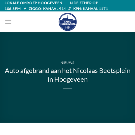
Skip
LOKALE OMROEP HOOGEVEEN - IN DE ETHER OP
106.8FM // ZIGGO: KANAAL 914 // KPN: KANAAL 1171
to
content
NIEUWS
Auto afgebrand aan het Nicolaas Beetsplein
in Hoogeveen