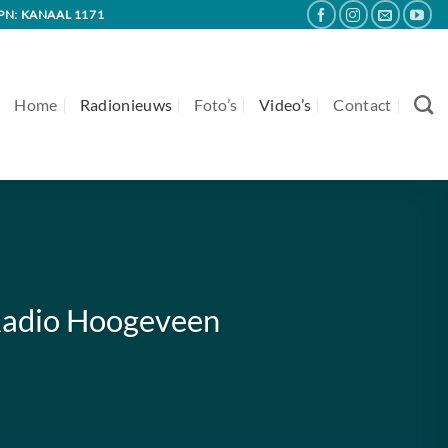
PN: KANAAL 1171
Home
Radionieuws
Foto’s
Video’s
Contact
 Radio Hoogeveen