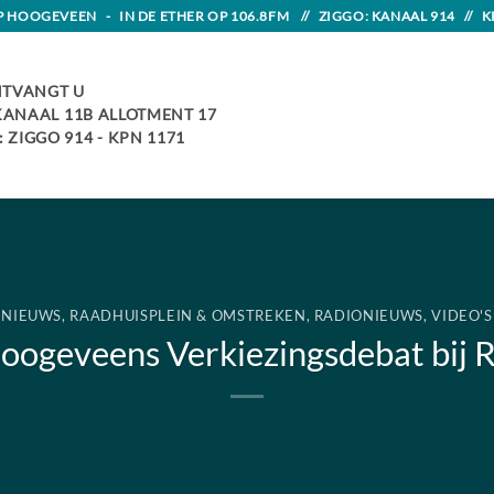
HOOGEVEEN - IN DE ETHER OP 106.8FM // ZIGGO: KANAAL 914 // K
TVANGT U
 KANAAL 11B ALLOTMENT 17
 ZIGGO 914 - KPN 1171
NIEUWS
,
RAADHUISPLEIN & OMSTREKEN
,
RADIONIEUWS
,
VIDEO'S
oogeveens Verkiezingsdebat bij