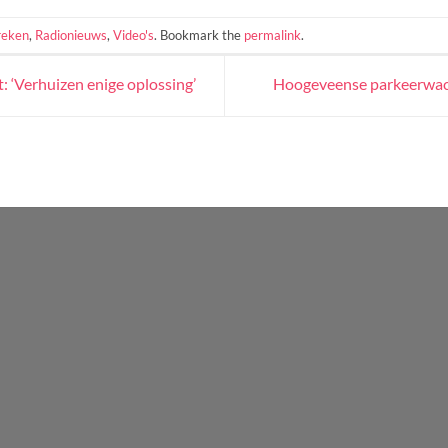
reken
,
Radionieuws
,
Video's
. Bookmark the
permalink
.
 ‘Verhuizen enige oplossing’
Hoogeveense parkeerwach
WordPress
Radio
Player
Plugin
powered
by
Webdesign-
Agentur