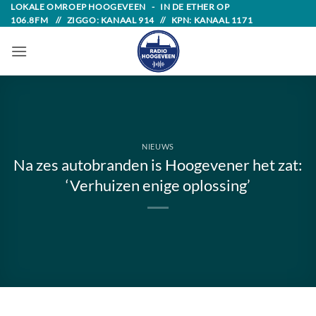
Skip
LOKALE OMROEP HOOGEVEEN - IN DE ETHER OP
106.8FM // ZIGGO: KANAAL 914 // KPN: KANAAL 1171
to
content
NIEUWS
Na zes autobranden is Hoogevener het zat:
‘Verhuizen enige oplossing’