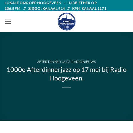
Skip
LOKALE OMROEP HOOGEVEEN - IN DE ETHER OP
106.8FM // ZIGGO: KANAAL 914 // KPN: KANAAL 1171
to
content
AFTER DINNER JAZZ
,
RADIONIEUWS
1000e Afterdinnerjazz op 17 mei bij Radio
Hoogeveen.