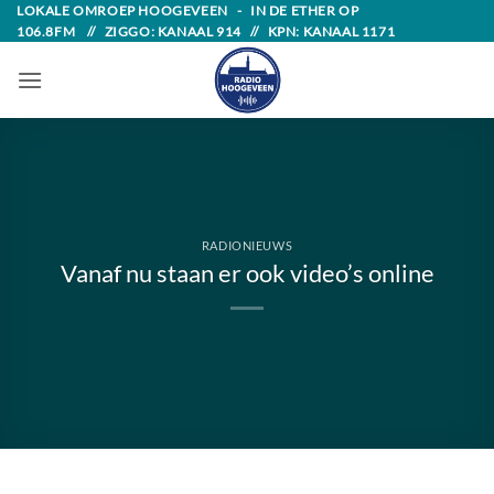
Skip
LOKALE OMROEP HOOGEVEEN - IN DE ETHER OP
106.8FM // ZIGGO: KANAAL 914 // KPN: KANAAL 1171
to
content
RADIONIEUWS
Vanaf nu staan er ook video’s online