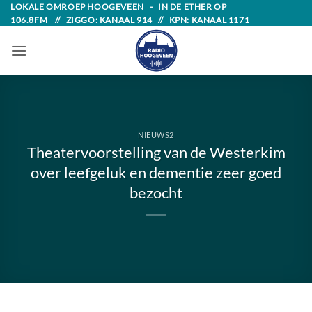
Skip
LOKALE OMROEP HOOGEVEEN - IN DE ETHER OP
106.8FM // ZIGGO: KANAAL 914 // KPN: KANAAL 1171
to
content
NIEUWS2
Theatervoorstelling van de Westerkim
over leefgeluk en dementie zeer goed
bezocht