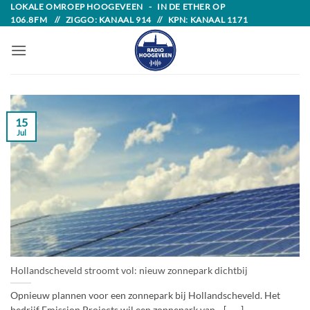
Skip
LOKALE OMROEP HOOGEVEEN - IN DE ETHER OP
106.8FM // ZIGGO: KANAAL 914 // KPN: KANAAL 1171
to
content
15
Jul
Hollandscheveld stroomt vol: nieuw zonnepark dichtbij
Opnieuw plannen voor een zonnepark bij Hollandscheveld. Het