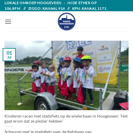
Skip
LOKALE OMROEP HOOGEVEEN - IN DE ETHER OP
106.8FM // ZIGGO: KANAAL 914 // KPN: KANAAL 1171
to
content
01
Jul
Kinderen racen met stadsfiets op de wielerbaan in Hoogeveen: ‘Het
gaat erom dat ze plezier hebben’
Scheuren met je stadsfiets over de fietsbaan van