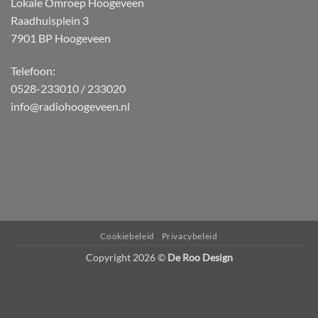
Lokale Omroep Hoogeveen
Raadhuisplein 3
7901 BP Hoogeveen
Telefoon:
0528-233010 / 233020
info@radiohoogeveen.nl
WordPress
Radio
Player
Plugin
powered
Cookiebeleid
Privacybeleid
by
Copyright 2026 ©
De Roo Design
Webdesign-
Agentur
Mainz
JAVASCRIPT