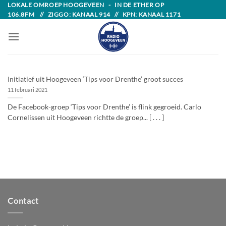
Skip
LOKALE OMROEP HOOGEVEEN - IN DE ETHER OP
106.8FM // ZIGGO: KANAAL 914 // KPN: KANAAL 1171
to
content
Initiatief uit Hoogeveen ‘Tips voor Drenthe’ groot succes
11 februari 2021
De Facebook-groep ‘Tips voor Drenthe’ is flink gegroeid. Carlo
Cornelissen uit Hoogeveen richtte de groep... [ . . . ]
Contact