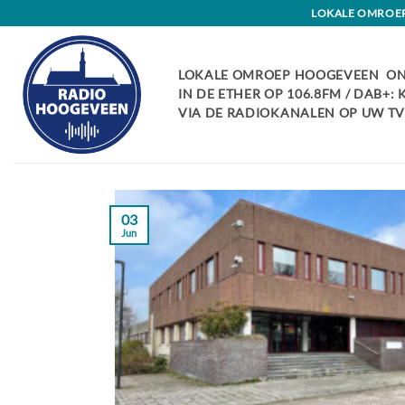
Skip
LOKALE OMROEP 
to
content
LOKALE OMROEP HOOGEVEEN ON
IN DE ETHER OP 106.8FM / DAB+:
VIA DE RADIOKANALEN OP UW TV:
03
Jun