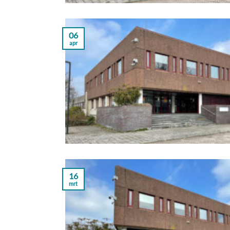
06
apr
16
mrt