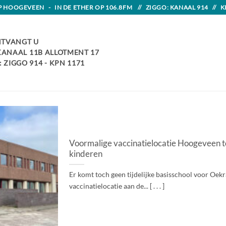
HOOGEVEEN - IN DE ETHER OP 106.8FM // ZIGGO: KANAAL 914 // K
TVANGT U
 KANAAL 11B ALLOTMENT 17
 ZIGGO 914 - KPN 1171
Voormalige vaccinatielocatie Hoogeveen t
kinderen
Er komt toch geen tijdelijke basisschool voor Oek
vaccinatielocatie aan de... [ . . . ]