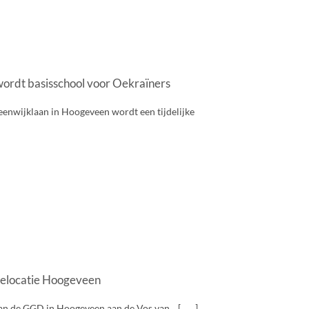
ordt basisschool voor Oekraïners
eenwijklaan in Hoogeveen wordt een tijdelijke
tielocatie Hoogeveen
de GGD in Hoogeveen aan de Vos van... [ . . . ]