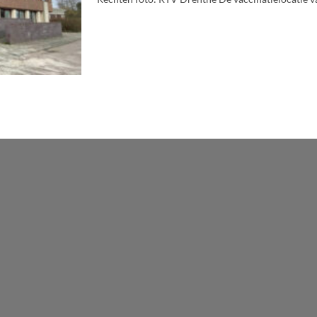
WordPress
Radio
Player
Plugin
powered
by
Webdesign-
Agentur
Mainz