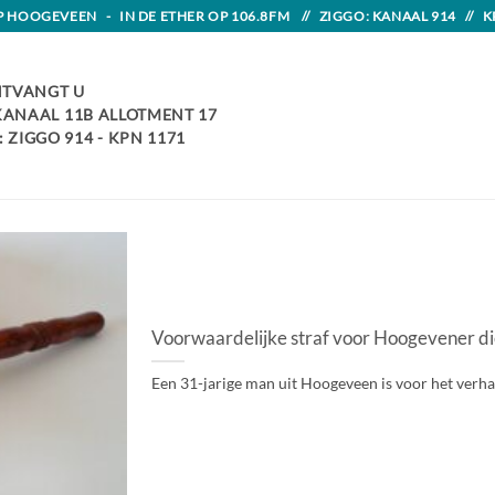
HOOGEVEEN - IN DE ETHER OP 106.8FM // ZIGGO: KANAAL 914 // K
TVANGT U
 KANAAL 11B ALLOTMENT 17
 ZIGGO 914 - KPN 1171
Voorwaardelijke straf voor Hoogevener die
Een 31-jarige man uit Hoogeveen is voor het verhandel