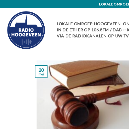
Skip
LOKALE OMROEP 
to
content
LOKALE OMROEP HOOGEVEEN ON
IN DE ETHER OP 106.8FM / DAB+:
VIA DE RADIOKANALEN OP UW TV:
20
mei