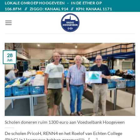
Skip
LOKALE OMROEP HOOGEVEEN - IN DE ETHER OP
106.8FM // ZIGGO: KANAAL 914 // KPN: KANAAL 1171
to
content
28
Jun
Scholen doneren ruim 1300 euro aan Voedselbank Hoogeveen
De scholen PricoH, RENN4 en het Roelof van Echten College