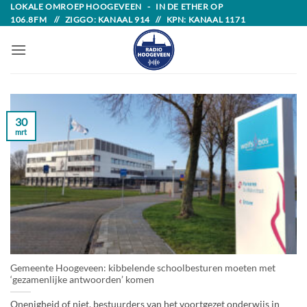
Skip
LOKALE OMROEP HOOGEVEEN - IN DE ETHER OP
106.8FM // ZIGGO: KANAAL 914 // KPN: KANAAL 1171
to
content
30
mrt
Gemeente Hoogeveen: kibbelende schoolbesturen moeten met
‘gezamenlijke antwoorden’ komen
Onenigheid of niet, bestuurders van het voortgezet onderwijs in