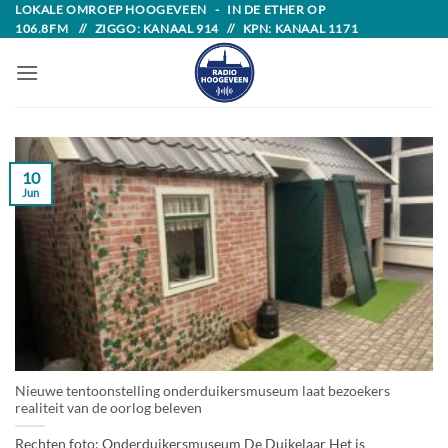
Skip
LOKALE OMROEP HOOGEVEEN - IN DE ETHER OP
106.8FM // ZIGGO: KANAAL 914 // KPN: KANAAL 1171
to
content
10
Jun
Nieuwe tentoonstelling onderduikersmuseum laat bezoekers
realiteit van de oorlog beleven
Rechten foto: Onderduikersmuseum De Duikelaar Het is