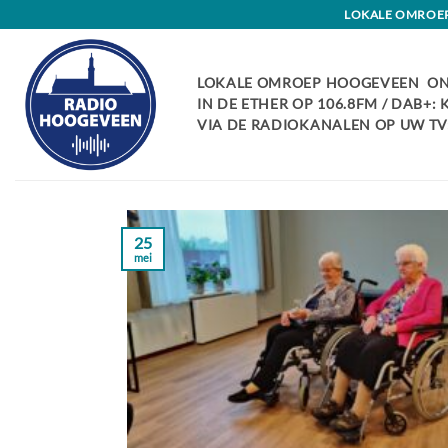
Skip
LOKALE OMROEP 
to
content
LOKALE OMROEP HOOGEVEEN ON
IN DE ETHER OP 106.8FM / DAB+:
VIA DE RADIOKANALEN OP UW TV:
25
mei