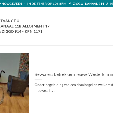
HOOGEVEEN - IN DE ETHER OP 106.8FM // ZIGGO: KANAAL 914 // K
TVANGT U
 KANAAL 11B ALLOTMENT 17
 ZIGGO 914 - KPN 1171
Bewoners betrekken nieuwe Westerkim in 
Onder begeleiding van een draaiorgel en welkoms
nieuwe... [ . . . ]