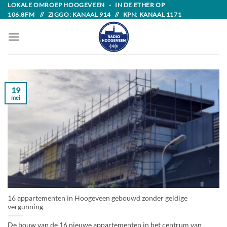
Skip
LOKALE OMROEP HOOGEVEEN - IN DE ETHER OP
106.8FM // ZIGGO: KANAAL 914 // KPN: KANAAL 1171
to
content
19
mei
16 appartementen in Hoogeveen gebouwd zonder geldige
vergunning
De bouw van de 16 nieuwe appartementen in het centrum van