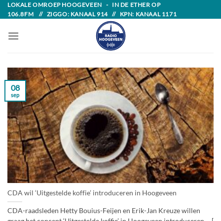
Skip
LOKALE OMROEP HOOGEVEEN - IN DE ETHER OP
106.8FM // ZIGGO: KANAAL 914 // KPN: KANAAL 1171
to
content
08
sep
CDA wil ‘Uitgestelde koffie’ introduceren in Hoogeveen
CDA-raadsleden Hetty Bouius-Feijen en Erik-Jan Kreuze willen