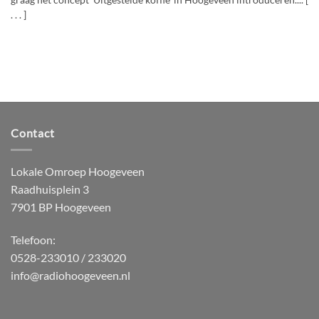
graag het concept ‘Uitgestelde koffie’ in Hoogeveen introduceren.... [
. . . ]
Contact
Lokale Omroep Hoogeveen
Raadhuisplein 3
7901 BP Hoogeveen
Telefoon:
0528-233010 / 233020
info@radiohoogeveen.nl