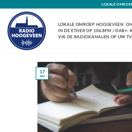
Skip
LOKALE OMROEP 
to
content
LOKALE OMROEP HOOGEVEEN ON
IN DE ETHER OP 106.8FM / DAB+:
VIA DE RADIOKANALEN OP UW TV:
17
Jun