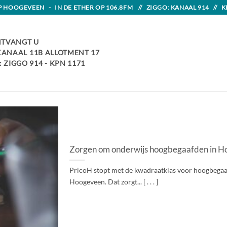
HOOGEVEEN - IN DE ETHER OP 106.8FM // ZIGGO: KANAAL 914 // K
TVANGT U
 KANAAL 11B ALLOTMENT 17
 ZIGGO 914 - KPN 1171
Zorgen om onderwijs hoogbegaafden in Hoo
PricoH stopt met de kwadraatklas voor hoogbegaaf
Hoogeveen. Dat zorgt... [ . . . ]