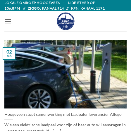
Skip
LOKALE OMROEP HOOGEVEEN - IN DE ETHER OP
106.8FM // ZIGGO: KANAAL 914 // KPN: KANAAL 1171
to
content
02
feb
Hoogeveen stopt samenwerking met laadpalenleverancier Allego
Wie een elektrische laadpaal voor zijn of haar auto wil aanvragen in