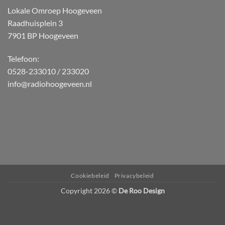
Lokale Omroep Hoogeveen
Raadhuisplein 3
7901 BP Hoogeveen
Telefoon:
0528-233010 / 233020
info@radiohoogeveen.nl
WordPress
Radio
Player
Plugin
powered
Cookiebeleid
Privacybeleid
by
Copyright 2026 ©
De Roo Design
Webdesign-
Agentur
Mainz