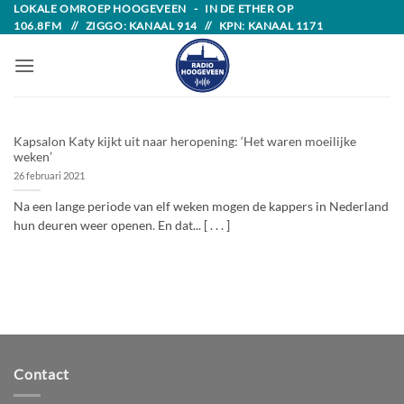
Skip
LOKALE OMROEP HOOGEVEEN - IN DE ETHER OP
106.8FM // ZIGGO: KANAAL 914 // KPN: KANAAL 1171
to
content
Kapsalon Katy kijkt uit naar heropening: ‘Het waren moeilijke
weken’
26 februari 2021
Na een lange periode van elf weken mogen de kappers in Nederland
hun deuren weer openen. En dat... [ . . . ]
Contact